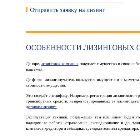
Отправить заявку на лизинг
ОСОБЕННОСТИ ЛИЗИНГОВЫХ 
Де юре,
лизинговая компания
покупает имущество в свою собст
платежей.
Де факто, лизингопучатель пользуется имуществом с момента 
стоимости имущества.
Это создаёт специфику. Например, регистрация лизингового т
транспортных средств, незарегистрированных за лизингодат
договора лизинга
.
Эксплуатация техники, подлежащей тем или иным видам гос
наладочные работы, страхование, экспедирование и др. так
контактов кредитора и заёмщика, арендодателя или арендатора.