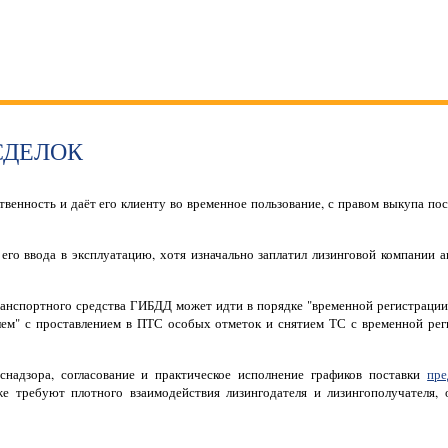
СДЕЛОК
венность и даёт его клиенту во временное пользование, с правом выкупа по
его ввода в эксплуатацию, хотя изначально заплатил лизинговой компании а
ранспортного средства ГИБДД может идти в порядке "временной регистрации
елем" с проставлением в ПТС особых отметок и снятием ТС с временной ре
надзора, согласование и практическое исполнение графиков поставки
пре
же требуют плотного взаимодействия лизингодателя и лизингополучателя,