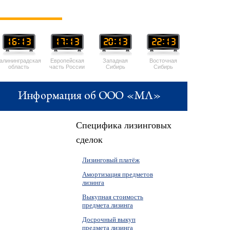
алининградская
Европейская
Западная
Восточная
область
часть России
Сибирь
Сибирь
Специфика лизинговых
сделок
Лизинговый платёж
Амортизация предметов
лизинга
Выкупная стоимость
предмета лизинга
Досрочный выкуп
предмета лизинга