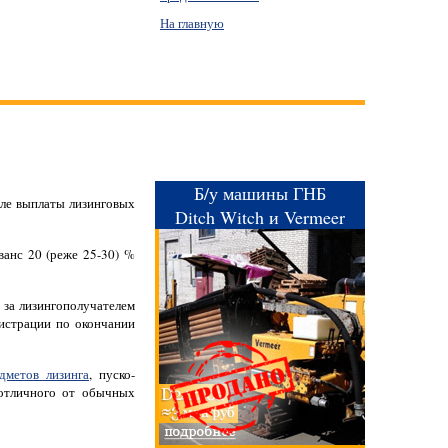
На главную
Б/у машины ГНБ
сле выплаты лизинговых
Ditch Witch и Vermeer
ванс 20 (реже 25-30) %
 за лизингополучателем
гистрации по окончании
дметов лизинга
, пуско-
 отличного от обычных